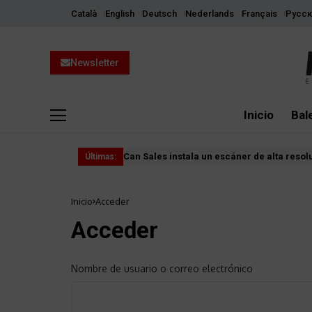
Català
English
Deutsch
Nederlands
Français
Русск
Newsletter
Inicio
Bal
Can Sales instala un escáner de alta resol
Últimas:
Inicio
Acceder
Acceder
Nombre de usuario o correo electrónico