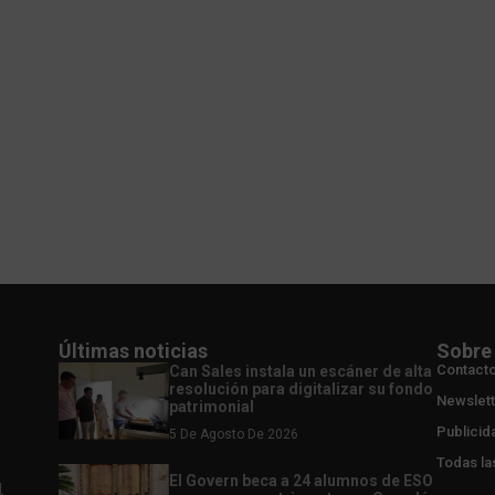
Últimas noticias
Sobre
Contact
Can Sales instala un escáner de alta
resolución para digitalizar su fondo
Newslett
patrimonial
Publicid
5 De Agosto De 2026
Todas la
El Govern beca a 24 alumnos de ESO
l