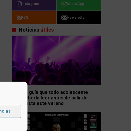
Instagram
WhatsApp
RSS
Newsletter
Noticias
útiles
La guía que todo adolescente
debería leer antes de salir de
fiesta este verano
ncias