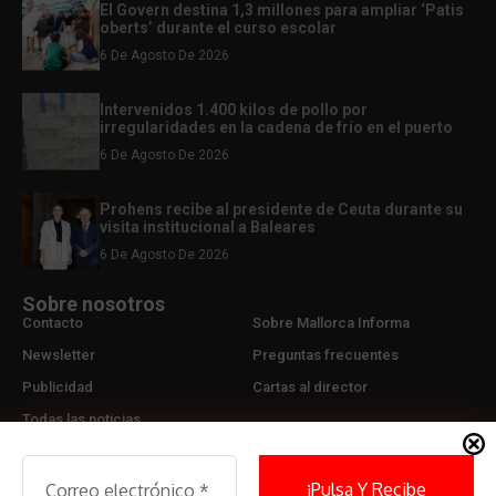
El Govern destina 1,3 millones para ampliar ‘Patis
oberts’ durante el curso escolar
6 De Agosto De 2026
Intervenidos 1.400 kilos de pollo por
irregularidades en la cadena de frío en el puerto
6 De Agosto De 2026
Prohens recibe al presidente de Ceuta durante su
visita institucional a Baleares
6 De Agosto De 2026
Sobre nosotros
Contacto
Sobre Mallorca Informa
Newsletter
Preguntas frecuentes
Publicidad
Cartas al director
Todas las noticias