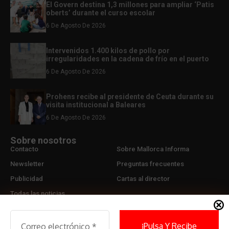
El Govern destina 1,3 millones para ampliar ‘Patis
oberts’ durante el curso escolar
6 De Agosto De 2026
Intervenidos 1.400 kilos de pollo por
irregularidades en la cadena de frío en el puerto
6 De Agosto De 2026
Prohens recibe al presidente de Ceuta durante su
visita institucional a Baleares
6 De Agosto De 2026
Sobre nosotros
Contacto
Sobre Mallorca Informa
Newsletter
Preguntas frecuentes
Publicidad
Cartas al director
Todas las noticias