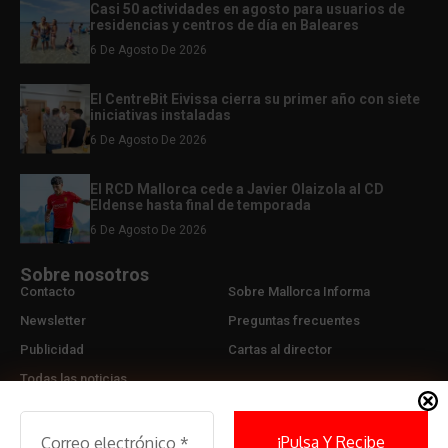
Casi 50 actividades en agosto para usuarios de
residencias y centros de día en Baleares
6 De Agosto De 2026
El CentreBit Eivissa cierra su primer año con siete
iniciativas instaladas
6 De Agosto De 2026
El RCD Mallorca cede a Javier Olaizola al CD
Eldense hasta final de temporada
6 De Agosto De 2026
Sobre nosotros
Contacto
Sobre Mallorca Informa
Newsletter
Preguntas frecuentes
Publicidad
Cartas al director
Todas las noticias