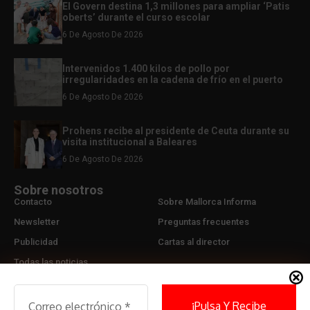
El Govern destina 1,3 millones para ampliar ‘Patis
oberts’ durante el curso escolar
6 De Agosto De 2026
Intervenidos 1.400 kilos de pollo por
irregularidades en la cadena de frío en el puerto
6 De Agosto De 2026
Prohens recibe al presidente de Ceuta durante su
visita institucional a Baleares
6 De Agosto De 2026
Sobre nosotros
Contacto
Sobre Mallorca Informa
Newsletter
Preguntas frecuentes
Publicidad
Cartas al director
Todas las noticias