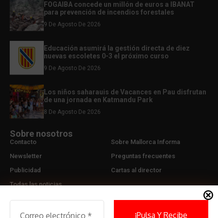
FOGAIBA concede un millón de euros a IBANAT
para prevención de incendios forestales
9 De Agosto De 2026
Educación asumirá la gestión directa de diez
nuevas escoletes 0-3 el próximo curso
9 De Agosto De 2026
Los niños saharauis de Vacances en Pau disfrutan
de una jornada en Katmandu Park
8 De Agosto De 2026
Sobre nosotros
Contacto
Sobre Mallorca Informa
Newsletter
Preguntas frecuentes
Publicidad
Cartas al director
Todas las noticias