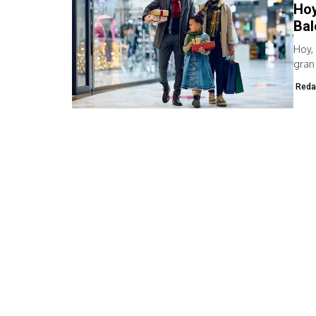
Hoy
Bal
Hoy,
gran
las...
Reda