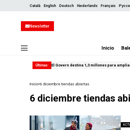
Català
English
Deutsch
Nederlands
Français
Русск
Newsletter
Inicio
Bal
El Govern destina 1,3 millones para ampliar
Últimas:
Inicio
6 diciembre tiendas abiertas
6 diciembre tiendas ab
ACT