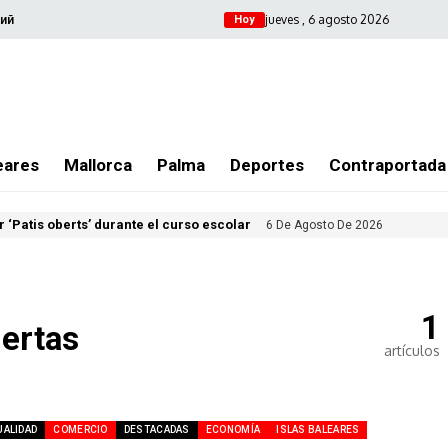
jueves , 6 agosto 2026
ий
Hoy
eares
Mallorca
Palma
Deportes
Contraportada
 ‘Patis oberts’ durante el curso escolar
6 De Agosto De 2026
1
iertas
artículos
UALIDAD
COMERCIO
DESTACADAS
ECONOMÍA
ISLAS BALEARES