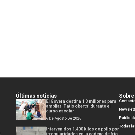
Últimas noticias
Sobre
Contact
El Govern destina 1,3 millones para
ampliar ‘Patis oberts’ durante el
Newslett
curso escolar
Publicid
6 De Agosto De 2026
Todas la
Intervenidos 1.400 kilos de pollo por
l
irregularidades en la cadena de frío