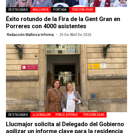
DESTACADAS
MALLORCA
PORTADA
TERCERA EDAD
Éxito rotundo de la Fira de la Gent Gran en
Porreres con 4000 asistentes
Redacción Mallorca Informa
25 De Abril De 2026
DESTACADAS
LLUCMAJOR
POBLE A POBLE
TERCERA EDAD
Llucmajor solicita al Delegado del Gobierno
agilizar un informe clave para la residencia