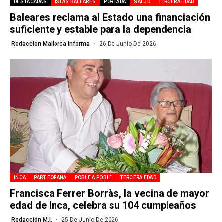
DESTACADAS
ISLAS BALEARES
PORTADA
SALUD
TERCERA EDAD
Baleares reclama al Estado una financiación
suficiente y estable para la dependencia
Redacción Mallorca Informa
26 De Junio De 2026
INCA
PART FORANA
POBLE A POBLE
TERCERA EDAD
Francisca Ferrer Borràs, la vecina de mayor
edad de Inca, celebra su 104 cumpleaños
Redacción M.I.
25 De Junio De 2026