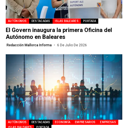
AUTÓNOMOS
DESTACADAS
ISLAS BALEARES
PORTADA
El Govern inaugura la primera Oficina del
Autónomo en Baleares
Redacción Mallorca Informa
6 De Julio De 2026
AUTÓNOMOS
DESTACADAS
ECONOMÍA
EMPRESARIOS
EMPRESAS
ISLAS BALEARES
PORTADA