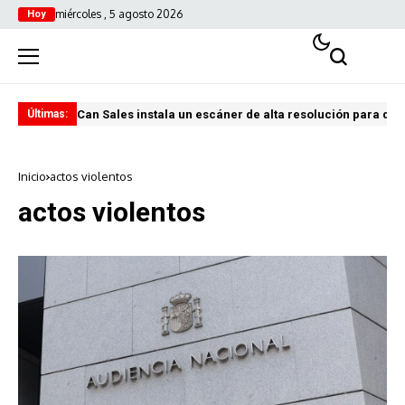
miércoles , 5 agosto 2026
Hoy
Can Sales instala un escáner de alta resolución para digi
El 
Últimas:
Inicio
actos violentos
actos violentos