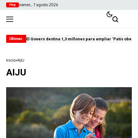
viernes , 7 agosto 2026
Hoy
El Govern destina 1,3 millones para ampliar ‘Patis oberts
Int
Últimas:
Inicio
AIJU
AIJU