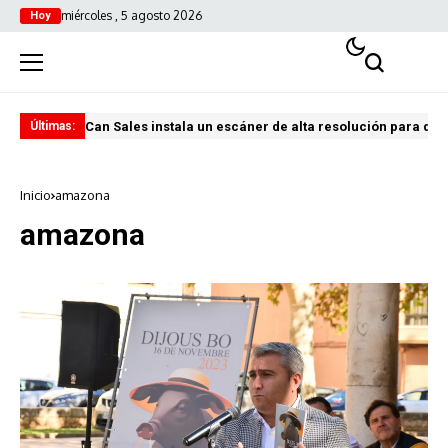
miércoles , 5 agosto 2026
Hoy
Can Sales instala un escáner de alta resolución para digi
El 
Últimas:
Inicio
amazona
amazona