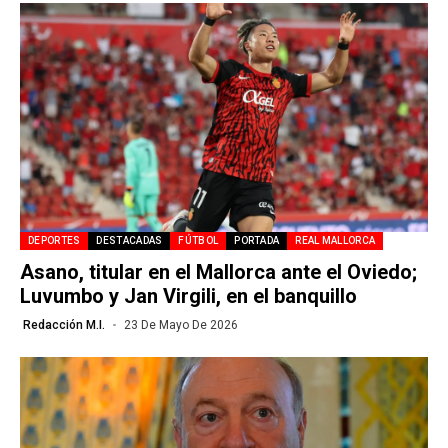
DEPORTES
DESTACADAS
FÚTBOL
PORTADA
REAL MALLORCA
Asano, titular en el Mallorca ante el Oviedo;
Luvumbo y Jan Virgili, en el banquillo
Redacción M.I.
23 De Mayo De 2026