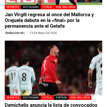
DEPORTES
DESTACADAS
FÚTBOL
REAL MALLORCA
Jan Virgili regresa al once del Mallorca y
Orejuela debuta en la «final» por la
permanencia ante el Getafe
Redacción M.I.
13 De Mayo De 2026
DEPORTES
DESTACADAS
FÚTBOL
PORTADA
REAL MALLORCA
Demichelis anuncia la lista de convocados