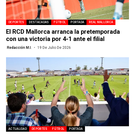
DEPORTES
DESTACADAS
FÚTBOL
PORTADA
REAL MALLORCA
El RCD Mallorca arranca la pretemporada
con una victoria por 4-1 ante el filial
Redacción M.I.
19 De Julio De 2026
ACTUALIDAD
DEPORTES
FÚTBOL
PORTADA