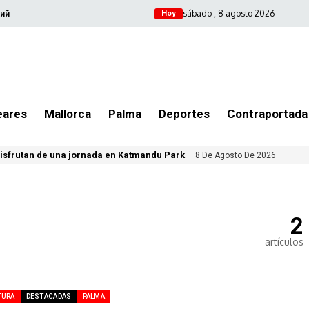
sábado , 8 agosto 2026
ий
Hoy
eares
Mallorca
Palma
Deportes
Contraportada
isfrutan de una jornada en Katmandu Park
8 De Agosto De 2026
2
artículos
TURA
DESTACADAS
PALMA