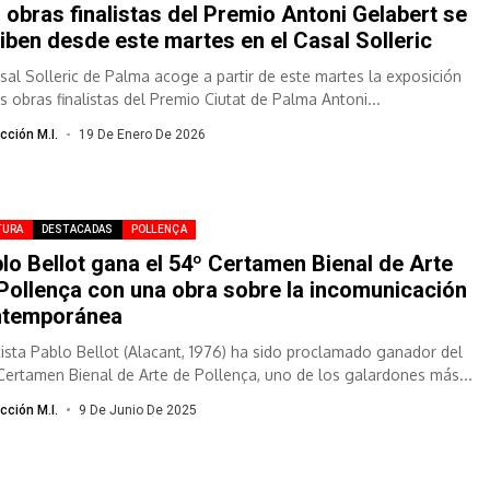
 obras finalistas del Premio Antoni Gelabert se
iben desde este martes en el Casal Solleric
asal Solleric de Palma acoge a partir de este martes la exposición
as obras finalistas del Premio Ciutat de Palma Antoni...
cción M.I.
19 De Enero De 2026
TURA
DESTACADAS
POLLENÇA
lo Bellot gana el 54º Certamen Bienal de Arte
Pollença con una obra sobre la incomunicación
ntemporánea
rtista Pablo Bellot (Alacant, 1976) ha sido proclamado ganador del
Certamen Bienal de Arte de Pollença, uno de los galardones más...
cción M.I.
9 De Junio De 2025