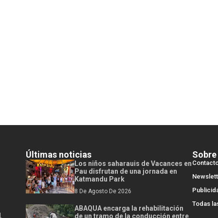
Últimas noticias
Sobre
Contact
Los niños saharauis de Vacances en
Pau disfrutan de una jornada en
Newslett
Katmandu Park
Publicid
8 De Agosto De 2026
Todas la
ABAQUA encarga la rehabilitación
l
de un tramo de la conducción entre