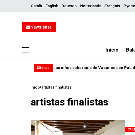
Català
English
Deutsch
Nederlands
Français
Русск
Newsletter
Inicio
Bal
Los niños saharauis de Vacances en Pau d
Últimas:
Inicio
artistas finalistas
artistas finalistas
CUL