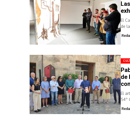
Las
exh
El C
de l
Reda
CUL
Pab
de 
co
El a
54º 
Reda