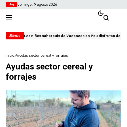
domingo , 9 agosto 2026
Hoy
Los niños saharauis de Vacances en Pau disfrutan de u
ABA
Últimas:
Inicio
Ayudas sector cereal y forrajes
Ayudas sector cereal y
forrajes