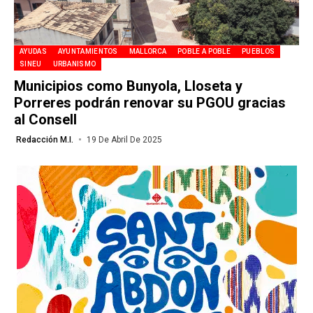
AYUDAS
AYUNTAMIENTOS
MALLORCA
POBLE A POBLE
PUEBLOS
SINEU
URBANISMO
Municipios como Bunyola, Lloseta y
Porreres podrán renovar su PGOU gracias
al Consell
Redacción M.I.
19 De Abril De 2025