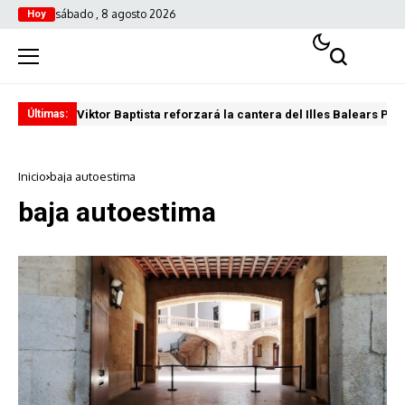
sábado , 8 agosto 2026
Hoy
Viktor Baptista reforzará la cantera del Illes Balears Pal
Pro
Últimas:
Inicio
baja autoestima
baja autoestima