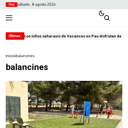
sábado , 8 agosto 2026
Hoy
Los niños saharauis de Vacances en Pau disfrutan de u
ABA
Últimas:
Inicio
balancines
balancines