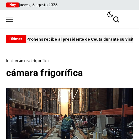
jueves , 6 agosto 2026
Hoy
Prohens recibe al presidente de Ceuta durante su visita i
Pre
Últimas:
Inicio
cámara frigorífica
cámara frigorífica