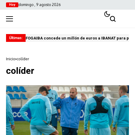
domingo , 9 agosto 2026
Hoy
FOGAIBA concede un millón de euros a IBANAT para prev
Edu
Últimas:
Inicio
colíder
colíder