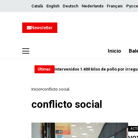
Català
English
Deutsch
Nederlands
Français
Русск
Newsletter
Inicio
Bal
Intervenidos 1.400 kilos de pollo por irreg
Últimas:
Inicio
conflicto social
conflicto social
ACT