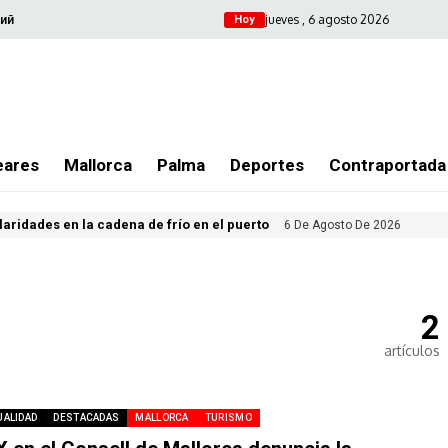
jueves , 6 agosto 2026
ий
Hoy
eares
Mallorca
Palma
Deportes
Contraportada
ularidades en la cadena de frío en el puerto
6 De Agosto De 2026
2
artículos
UALIDAD
DESTACADAS
MALLORCA
TURISMO