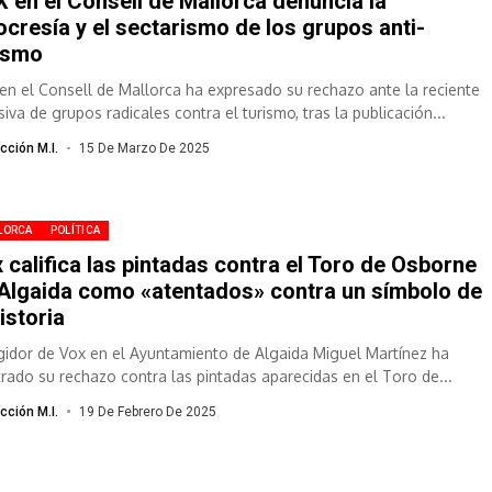
 en el Consell de Mallorca denuncia la
ocresía y el sectarismo de los grupos anti-
ismo
en el Consell de Mallorca ha expresado su rechazo ante la reciente
iva de grupos radicales contra el turismo, tras la publicación...
cción M.I.
15 De Marzo De 2025
LORCA
POLÍTICA
 califica las pintadas contra el Toro de Osborne
Algaida como «atentados» contra un símbolo de
historia
egidor de Vox en el Ayuntamiento de Algaida Miguel Martínez ha
rado su rechazo contra las pintadas aparecidas en el Toro de...
cción M.I.
19 De Febrero De 2025