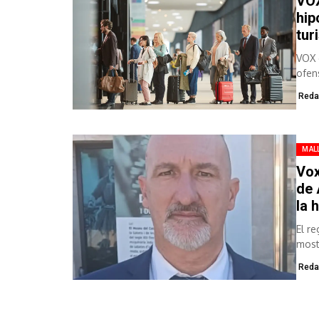
VOX
hip
tur
VOX 
ofens
Reda
MAL
Vox
de 
la 
El r
most
Reda