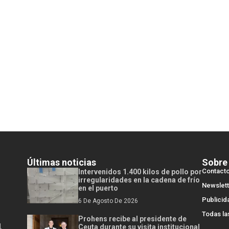
Últimas noticias
Sobre
Contact
Intervenidos 1.400 kilos de pollo por
irregularidades en la cadena de frío
Newslett
en el puerto
Publicid
6 De Agosto De 2026
Todas la
Prohens recibe al presidente de
l
Ceuta durante su visita institucional