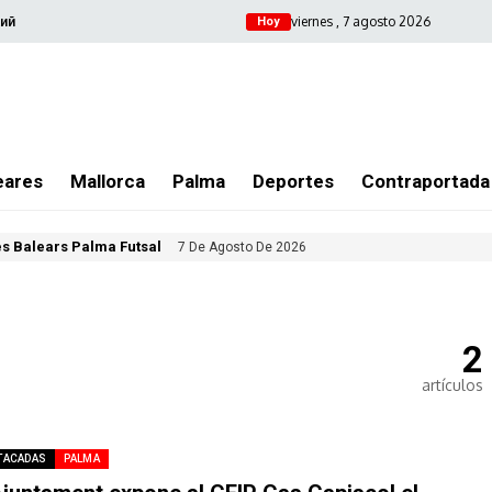
viernes , 7 agosto 2026
ий
Hoy
eares
Mallorca
Palma
Deportes
Contraportada
les Balears Palma Futsal
7 De Agosto De 2026
2
artículos
TACADAS
PALMA