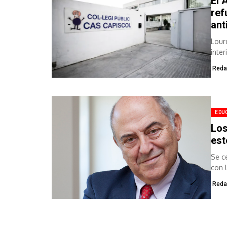
El 
ref
ant
Lour
inte
Reda
EDU
Los
est
Se c
con 
Reda