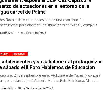
Ajuntament expone al CEIP Cas Capiscol el
uerzo de actuaciones en el entorno de la
igua cárcel de Palma
des Roca insiste en la necesidad de una coordinación
rinstitucional para abordar una situación cronificada y compleja
cción M.I.
2 De Febrero De 2026
CACIÓN
HISTORIAS
 adolescentes y su salud mental protagonizan
e sábado el II Foro Hablemos de Educación
elebra el 24 de septiembre en el Auditorium de Palma, y contará
las ponencias de José Antonio Marina, Patri Psicóloga, Miguel...
cción M.I.
20 De Septiembre De 2022