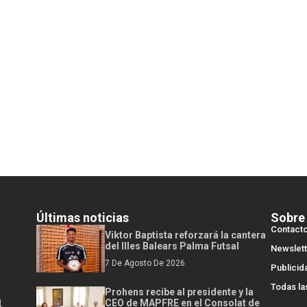
Últimas noticias
Sobre
Contact
Viktor Baptista reforzará la cantera
del Illes Balears Palma Futsal
Newslett
7 De Agosto De 2026
Publicid
Todas la
Prohens recibe al presidente y la
l
CEO de MAPFRE en el Consolat de