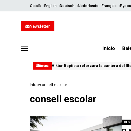
Català
English
Deutsch
Nederlands
Français
Русск
Newsletter
Inicio
Bal
Viktor Baptista reforzará la cantera del Il
Últimas:
Inicio
consell escolar
consell escolar
DES