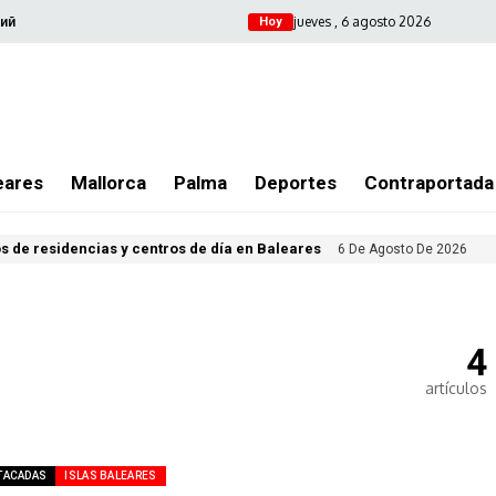
jueves , 6 agosto 2026
ий
Hoy
eares
Mallorca
Palma
Deportes
Contraportada
s de residencias y centros de día en Baleares
6 De Agosto De 2026
4
artículos
TACADAS
ISLAS BALEARES