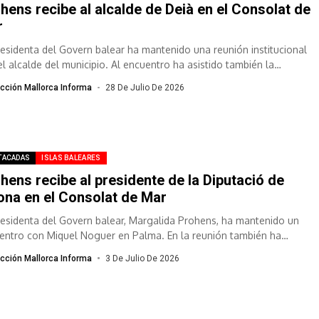
hens recibe al alcalde de Deià en el Consolat de
r
residenta del Govern balear ha mantenido una reunión institucional
el alcalde del municipio. Al encuentro ha asistido también la
tora general...
cción Mallorca Informa
28 De Julio De 2026
TACADAS
ISLAS BALEARES
hens recibe al presidente de la Diputació de
ona en el Consolat de Mar
residenta del Govern balear, Margalida Prohens, ha mantenido un
entro con Miquel Noguer en Palma. En la reunión también ha
cipado la...
cción Mallorca Informa
3 De Julio De 2026