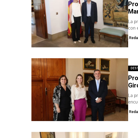
Pro
Ma
La p
con 
direc
Reda
DES
Pro
Gir
La p
encu
parti
Reda