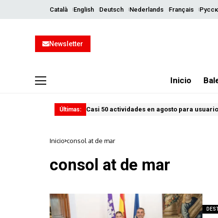
Català
English
Deutsch
Nederlands
Français
Русск
Newsletter
Inicio
Bal
Casi 50 actividades en agosto para usuario
Últimas:
Inicio
consol at de mar
consol at de mar
DES