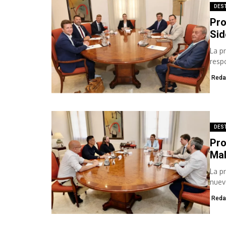
DES
Pro
Sid
La p
resp
el co
Reda
DES
Pro
Mal
La p
nuev
conse
Reda