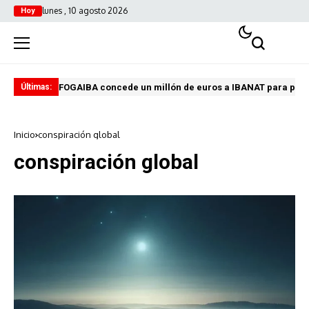
lunes , 10 agosto 2026
Hoy
FOGAIBA concede un millón de euros a IBANAT para prev
Edu
Últimas:
Inicio
conspiración global
conspiración global