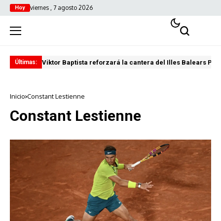
viernes , 7 agosto 2026
Hoy
Viktor Baptista reforzará la cantera del Illes Balears Pal
Pro
Últimas:
Inicio
Constant Lestienne
Constant Lestienne