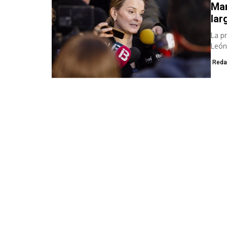
Mar
lar
La p
León
Reda