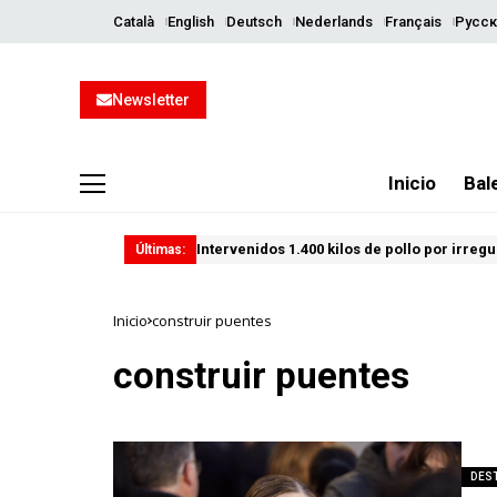
Català
English
Deutsch
Nederlands
Français
Русск
Newsletter
Inicio
Bal
Intervenidos 1.400 kilos de pollo por irreg
Últimas:
Inicio
construir puentes
construir puentes
DES