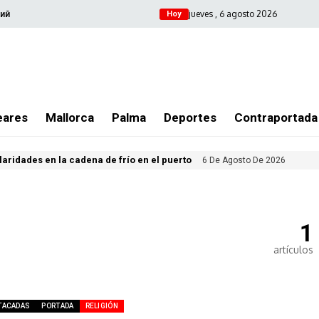
jueves , 6 agosto 2026
ий
Hoy
eares
Mallorca
Palma
Deportes
Contraportada
ularidades en la cadena de frío en el puerto
6 De Agosto De 2026
1
artículos
TACADAS
PORTADA
RELIGIÓN