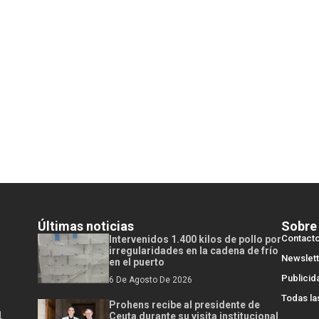
Últimas noticias
Sobre
Contact
Intervenidos 1.400 kilos de pollo por
irregularidades en la cadena de frío
Newslett
en el puerto
Publicid
6 De Agosto De 2026
Todas la
Prohens recibe al presidente de
l
Ceuta durante su visita institucional