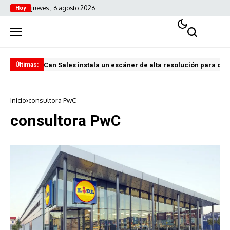
jueves , 6 agosto 2026
Hoy
Can Sales instala un escáner de alta resolución para digi
El 
Últimas:
Inicio
consultora PwC
consultora PwC