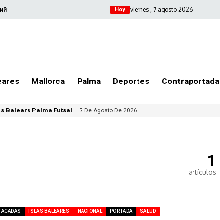
viernes , 7 agosto 2026
ий
Hoy
eares
Mallorca
Palma
Deportes
Contraportada
les Balears Palma Futsal
7 De Agosto De 2026
1
artículos
TACADAS
ISLAS BALEARES
NACIONAL
PORTADA
SALUD