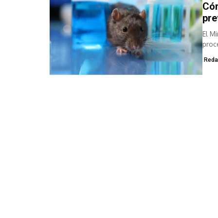
Cóm
pre
El M
proc
enfe
Reda