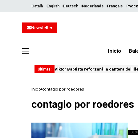
Català
English
Deutsch
Nederlands
Français
Русск
Newsletter
Inicio
Bal
Viktor Baptista reforzará la cantera del Il
Últimas:
Inicio
contagio por roedores
contagio por roedores
DES