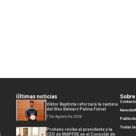
Últimas noticias
Sobre
Contact
Viktor Baptista reforzará la cantera
del Illes Balears Palma Futsal
Newslett
7 De Agosto De 2026
Publicid
Todas la
Prohens recibe al presidente y la
l
CEO de MAPFRE en el Consolat de