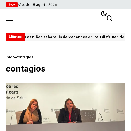
sábado , 8 agosto 2026
Hoy
Los niños saharauis de Vacances en Pau disfrutan de u
ABA
Últimas:
Inicio
contagios
contagios