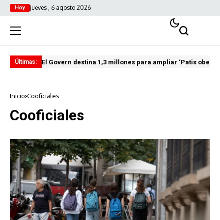
jueves , 6 agosto 2026
Hoy
El Govern destina 1,3 millones para ampliar ‘Patis oberts
Int
Últimas:
Inicio
Cooficiales
Cooficiales