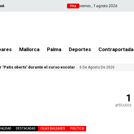
viernes , 7 agosto 2026
ий
Hoy
eares
Mallorca
Palma
Deportes
Contraportada
 ‘Patis oberts’ durante el curso escolar
6 De Agosto De 2026
1
artículos
UALIDAD
DESTACADAS
ISLAS BALEARES
POLÍTICA