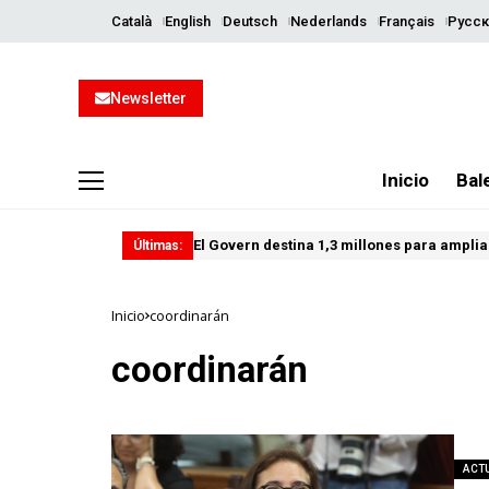
Català
English
Deutsch
Nederlands
Français
Русск
Newsletter
Inicio
Bal
El Govern destina 1,3 millones para ampliar
Últimas:
Inicio
coordinarán
coordinarán
ACT