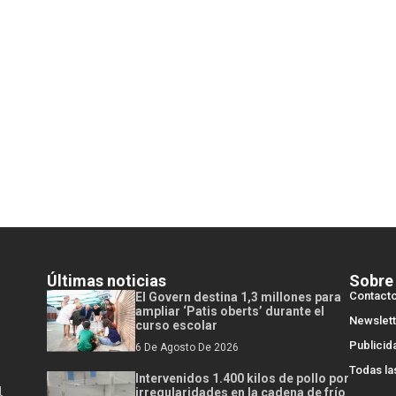
Últimas noticias
Sobre
Contact
El Govern destina 1,3 millones para
ampliar ‘Patis oberts’ durante el
Newslett
curso escolar
Publicid
6 De Agosto De 2026
Todas la
Intervenidos 1.400 kilos de pollo por
l
irregularidades en la cadena de frío