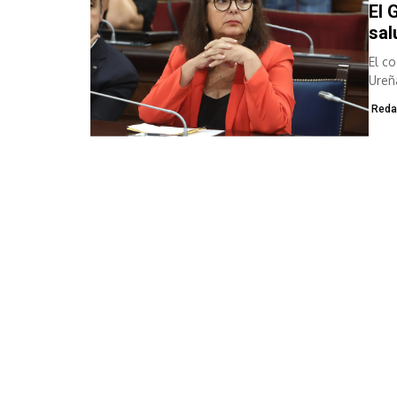
El 
sal
El co
Ureñ
Salud
Reda