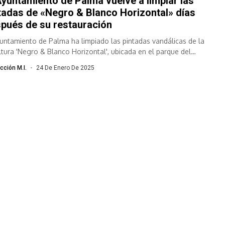
Ayuntamiento de Palma vuelve a limpiar las
tadas de «Negro & Blanco Horizontal» días
pués de su restauración
yuntamiento de Palma ha limpiado las pintadas vandálicas de la
ltura 'Negro & Blanco Horizontal', ubicada en el parque del
drom, de...
cción M.I.
24 De Enero De 2025