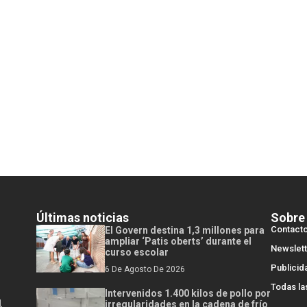
Últimas noticias
Sobre
Contact
El Govern destina 1,3 millones para
ampliar ‘Patis oberts’ durante el
Newslett
curso escolar
Publicid
6 De Agosto De 2026
Todas la
Intervenidos 1.400 kilos de pollo por
l
irregularidades en la cadena de frío