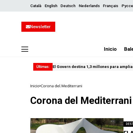
Català
English
Deutsch
Nederlands
Français
Русск
Newsletter
Inicio
Bal
El Govern destina 1,3 millones para ampliar
Últimas:
Inicio
Corona del Mediterrani
Corona del Mediterrani
DES