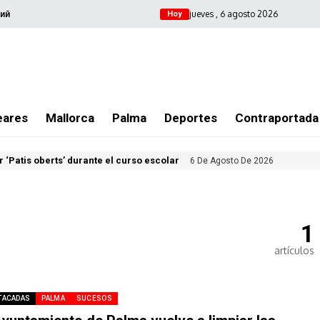
jueves , 6 agosto 2026
ий
Hoy
eares
Mallorca
Palma
Deportes
Contraportada
 ‘Patis oberts’ durante el curso escolar
6 De Agosto De 2026
1
artículos
TACADAS
PALMA
SUCESOS