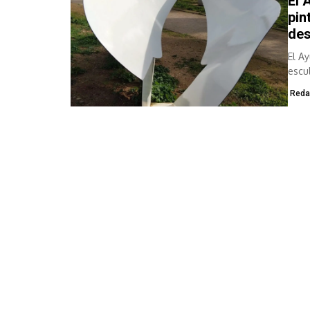
El 
pin
des
El A
escu
Canò
Reda