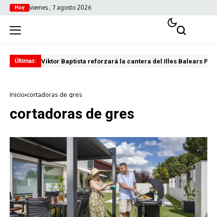
viernes , 7 agosto 2026
Hoy
Viktor Baptista reforzará la cantera del Illes Balears Pal
Pro
Últimas:
Inicio
cortadoras de gres
cortadoras de gres