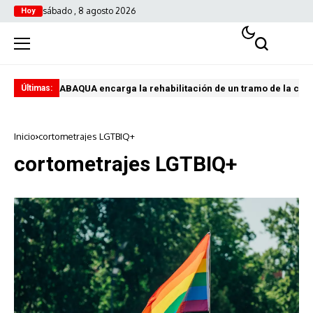
sábado , 8 agosto 2026
Hoy
ABAQUA encarga la rehabilitación de un tramo de la con
Vik
Últimas:
Inicio
cortometrajes LGTBIQ+
cortometrajes LGTBIQ+