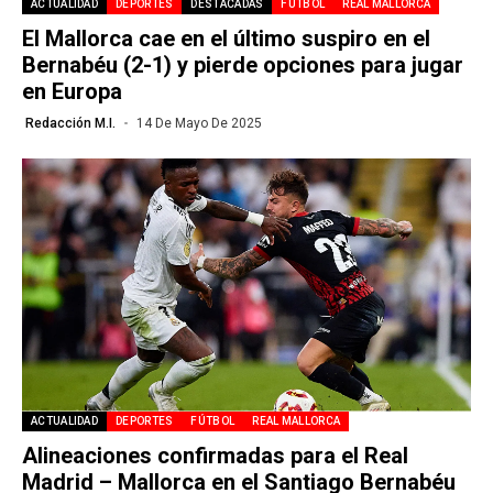
ACTUALIDAD
DEPORTES
DESTACADAS
FÚTBOL
REAL MALLORCA
El Mallorca cae en el último suspiro en el
Bernabéu (2-1) y pierde opciones para jugar
en Europa
Redacción M.I.
14 De Mayo De 2025
ACTUALIDAD
DEPORTES
FÚTBOL
REAL MALLORCA
Alineaciones confirmadas para el Real
Madrid – Mallorca en el Santiago Bernabéu