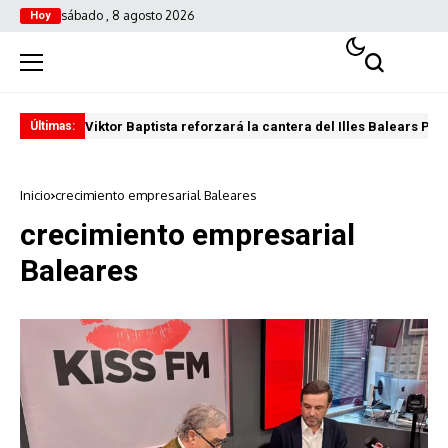
sábado , 8 agosto 2026
Hoy
Viktor Baptista reforzará la cantera del Illes Balears Pal
Pro
Últimas:
Inicio
crecimiento empresarial Baleares
crecimiento empresarial
Baleares