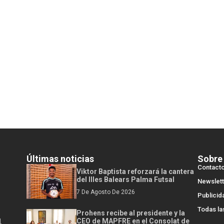
Últimas noticias
Sobre
Contact
Viktor Baptista reforzará la cantera
del Illes Balears Palma Futsal
Newslett
7 De Agosto De 2026
Publicid
Todas la
Prohens recibe al presidente y la
l
CEO de MAPFRE en el Consolat de