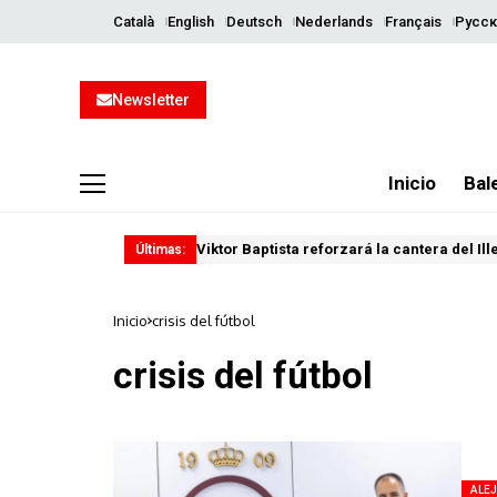
Català
English
Deutsch
Nederlands
Français
Русск
Newsletter
Inicio
Bal
Viktor Baptista reforzará la cantera del Il
Últimas:
Inicio
crisis del fútbol
crisis del fútbol
ALEJ