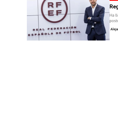
Reg
Ha l
post
Aleja