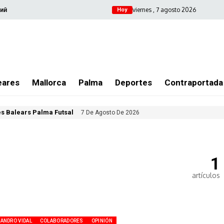
viernes , 7 agosto 2026
ий
Hoy
eares
Mallorca
Palma
Deportes
Contraportada
les Balears Palma Futsal
7 De Agosto De 2026
1
artículos
ANDRO VIDAL
COLABORADORES
OPINIÓN