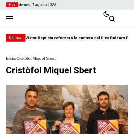
viernes , 7 agosto 2026
Hoy
Viktor Baptista reforzará la cantera del Illes Balears Pal
Pro
Últimas:
Inicio
Cristòfol Miquel Sbert
Cristòfol Miquel Sbert