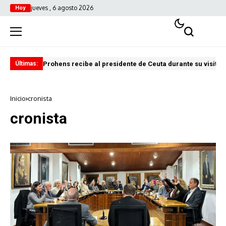
jueves , 6 agosto 2026
Hoy
Prohens recibe al presidente de Ceuta durante su visita i
Pre
Últimas:
Inicio
cronista
cronista