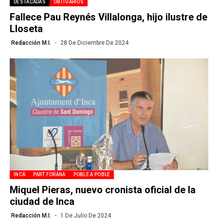
DESTACADAS
OBITUARIOS
Fallece Pau Reynés Villalonga, hijo ilustre de
Lloseta
Redacción M.I.
28 De Diciembre De 2024
INCA
PART FORANA
POBLE A POBLE
Miquel Pieras, nuevo cronista oficial de la
ciudad de Inca
Redacción M.I.
1 De Julio De 2024