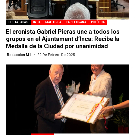
DESTACADAS
INCA
MALLORCA
PART FORANA
POLÍTICA
El cronista Gabriel Pieras une a todos los
grupos en el Ajuntament d’Inca: Recibe la
Medalla de la Ciudad por unanimidad
Redacción M.I.
22 De Febrero De 2025