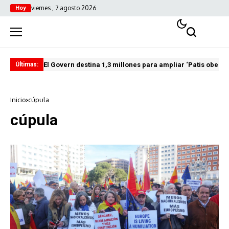
viernes , 7 agosto 2026
Hoy
El Govern destina 1,3 millones para ampliar ‘Patis oberts
Int
Últimas:
Inicio
cúpula
cúpula