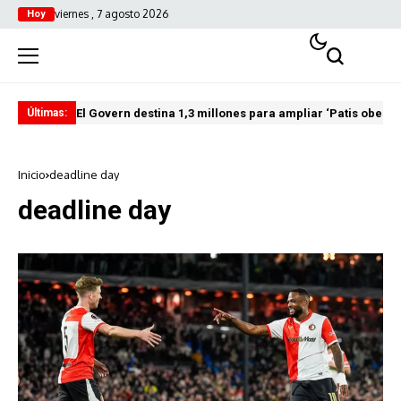
viernes , 7 agosto 2026
Hoy
El Govern destina 1,3 millones para ampliar ‘Patis oberts
Int
Últimas:
Inicio
deadline day
deadline day