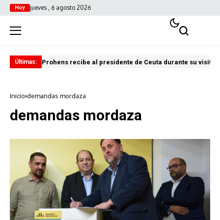
jueves , 6 agosto 2026
Hoy
Prohens recibe al presidente de Ceuta durante su visita i
Pre
Últimas:
Inicio
demandas mordaza
demandas mordaza