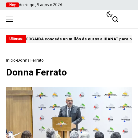
domingo , 9 agosto 2026
Hoy
FOGAIBA concede un millón de euros a IBANAT para prev
Edu
Últimas:
Inicio
Donna Ferrato
Donna Ferrato