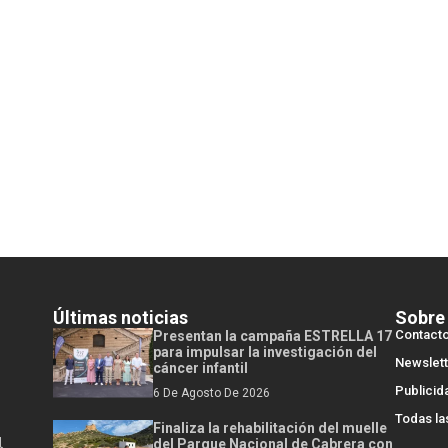
Últimas noticias
Sobre
Contact
Presentan la campaña ESTRELLA 17
para impulsar la investigación del
Newslett
cáncer infantil
Publicid
6 De Agosto De 2026
Todas la
Finaliza la rehabilitación del muelle
l
del Parque Nacional de Cabrera con