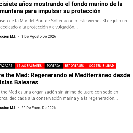
cisiete años mostrando el fondo marino de la
muntana para impulsar su protección
useo de la Mar del Port de Sóller acogió este viernes 31 de julio un
 dedicado a la protección y divulgación...
cción M.I.
1 De Agosto De 2026
TACADAS
ISLAS BALEARES
PORTADA
REPORTAJES
SOSTENIBILIDAD
e the Med: Regenerando el Mediterráneo desde
 Islas Baleares
 the Med es una organización sin ánimo de lucro con sede en
orca, dedicada a la conservación marina y a la regeneración...
cción M.I.
22 De Enero De 2026