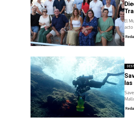
Die
Tra
El M
acto
Reda
DES
Sav
las
Save
Mall
Reda