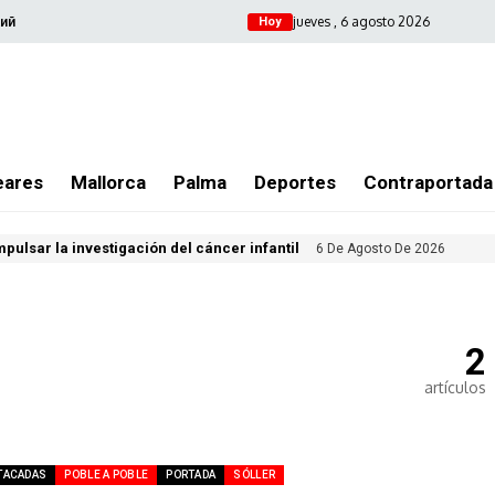
jueves , 6 agosto 2026
ий
Hoy
eares
Mallorca
Palma
Deportes
Contraportada
ulsar la investigación del cáncer infantil
6 De Agosto De 2026
2
artículos
TACADAS
POBLE A POBLE
PORTADA
SÓLLER