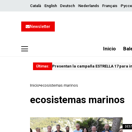
Català
English
Deutsch
Nederlands
Français
Русск
Newsletter
Inicio
Bal
Presentan la campaña ESTRELLA 17 para imp
Últimas:
Inicio
ecosistemas marinos
ecosistemas marinos
DES