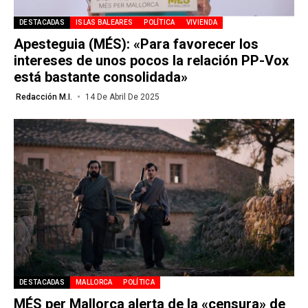
DESTACADAS
ISLAS BALEARES
POLÍTICA
VIVIENDA
Apesteguia (MÉS): «Para favorecer los
intereses de unos pocos la relación PP-Vox
está bastante consolidada»
Redacción M.I.
14 De Abril De 2025
DESTACADAS
MALLORCA
POLÍTICA
MÉS per Mallorca alerta de la «censura» de