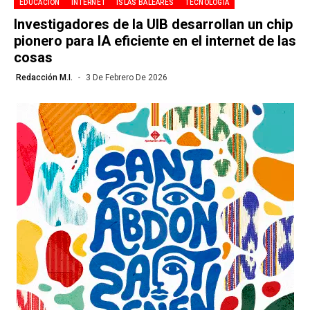
EDUCACIÓN
INTERNET
ISLAS BALEARES
TECNOLOGÍA
Investigadores de la UIB desarrollan un chip
pionero para IA eficiente en el internet de las
cosas
Redacción M.I.
3 De Febrero De 2026