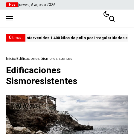
jueves , 6 agosto 2026
Hoy
Intervenidos 1.400 kilos de pollo por irregularidades en l
Pro
Últimas:
Inicio
Edificaciones Sismoresistentes
Edificaciones
Sismoresistentes