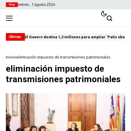
viernes , 7 agosto 2026
Hoy
El Govern destina 1,3 millones para ampliar ‘Patis oberts
Int
Últimas:
Inicio
eliminación impuesto de transmisiones patrimoniales
eliminación impuesto de
transmisiones patrimoniales