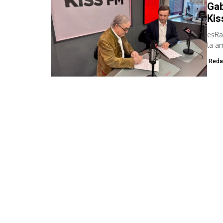
Gab
Kis
esRa
la a
prog
Reda