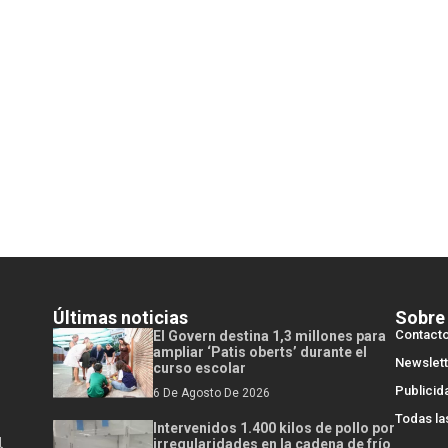
Últimas noticias
Sobre
Contact
El Govern destina 1,3 millones para
ampliar ‘Patis oberts’ durante el
Newslett
curso escolar
Publicid
6 De Agosto De 2026
Todas la
Intervenidos 1.400 kilos de pollo por
l
irregularidades en la cadena de frío