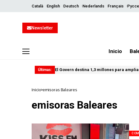
Català
English
Deutsch
Nederlands
Français
Русск
Newsletter
Inicio
Bal
El Govern destina 1,3 millones para ampliar
Últimas:
Inicio
emisoras Baleares
emisoras Baleares
COM