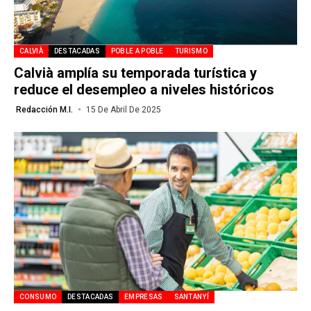
CALVIÀ
DESTACADAS
POBLE A POBLE
TURISMO
Calvià amplía su temporada turística y
reduce el desempleo a niveles históricos
Redacción M.I.
15 De Abril De 2025
CONSUMO
DESTACADAS
EMPRESAS
SANTANYÍ